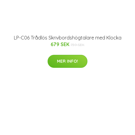
LP-C06 Trådlös Skrivbordshögtalare med Klocka
679 SEK
759 SEK
MER INFO!