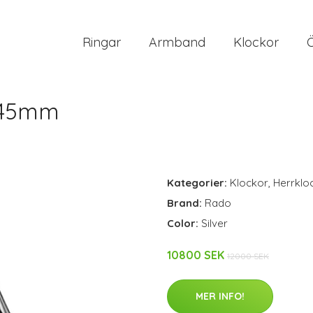
Ringar
Armband
Klockor
 45mm
Kategorier:
Klockor
,
Herrklo
Brand:
Rado
Color:
Silver
10800 SEK
12000 SEK
MER INFO!