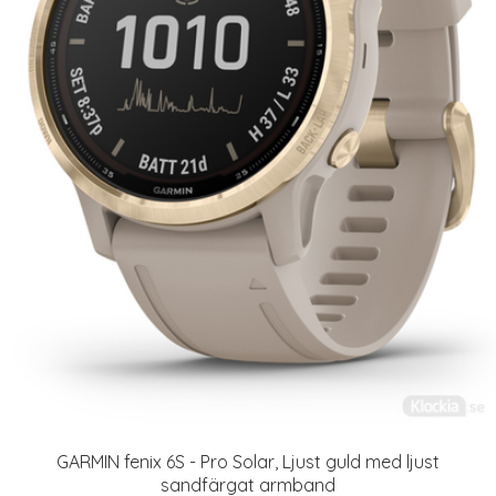
GARMIN fenix 6S - Pro Solar, Ljust guld med ljust
sandfärgat armband