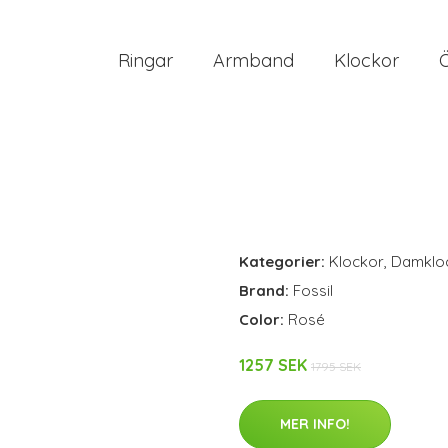
Ringar
Armband
Klockor
Kategorier:
Klockor
,
Damklo
Brand:
Fossil
Color:
Rosé
1257 SEK
1795 SEK
MER INFO!