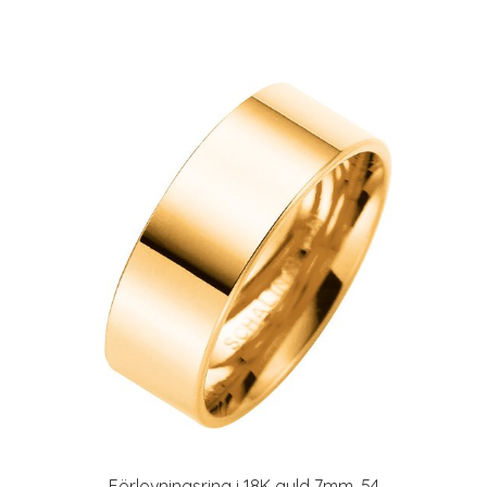
Förlovningsring i 18K guld 7mm, 54