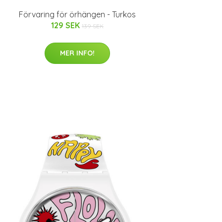
Förvaring för örhängen - Turkos
129 SEK
139 SEK
MER INFO!