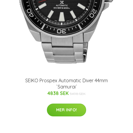
SEIKO Prospex Automatic Diver 44mm
´Samurai´
4838 SEK
5498 SEK
MER INFO!