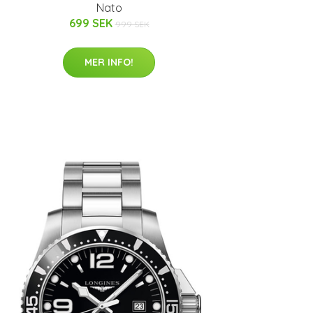
Nato
699 SEK
999 SEK
MER INFO!