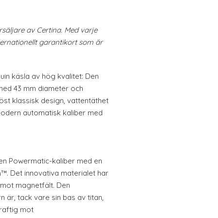
rsäljare av Certina. Med varje
ternationellt garantikort som är
uin käsla av hög kvalitet: Den
 med 43 mm diameter och
öst klassisk design, vattentäthet
 modern automatisk kaliber med
r en Powermatic-kaliber med en
on™. Det innovativa materialet har
 mot magnetfält. Den
n är, tack vare sin bas av titan,
raftig mot