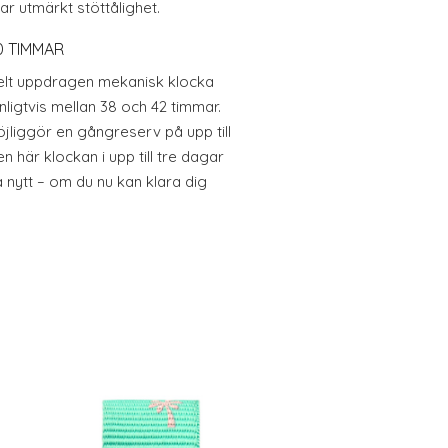
r utmärkt stöttålighet.
0 TIMMAR
elt uppdragen mekanisk klocka
ligtvis mellan 38 och 42 timmar.
jliggör en gångreserv på upp till
 här klockan i upp till tre dagar
 nytt – om du nu kan klara dig