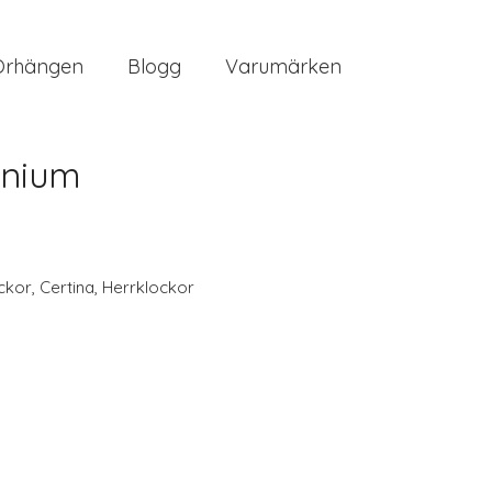
Örhängen
Blogg
Varumärken
anium
ckor
,
Certina
,
Herrklockor