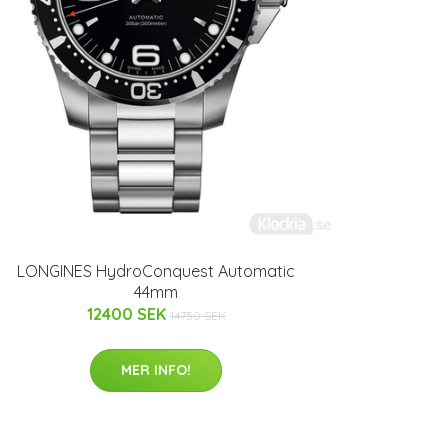
LONGINES HydroConquest Automatic
44mm
12400 SEK
14750 SEK
MER INFO!