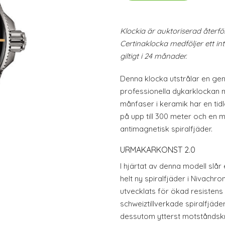
Klockia är auktoriserad återfö
Certinaklocka medföljer ett in
giltigt i 24 månader.
Denna klocka utstrålar en gen
professionella dykarklockan
månfaser i keramik har en tidl
på upp till 300 meter och en
antimagnetisk spiralfjäder.
URMAKARKONST 2.0
I hjärtat av denna modell slå
helt ny spiralfjäder i Nivachr
utvecklats för ökad resistens
schweiztillverkade spiralfjäder
dessutom ytterst motståndsk