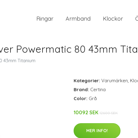
Ringar
Armband
Klockor
iver Powermatic 80 43mm Tit
80 43mm Titanium
Kategorier:
Varumärken
,
Klo
Brand:
Certina
Color:
Grå
10092 SEK
12600 SEK
MER INFO!